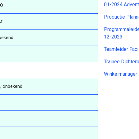
01-2024 Advent
O
Productie Plan
st
Programmaleider
12-2023
bekend
Teamleider Faci
Trainee Dichter
Winkelmanager 
, onbekend