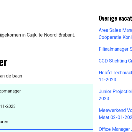
Overige vaca
Area Sales Man
jgekomen in Cuijk, te Noord-Brabant.
Coöperatie Koni
Filiaalmanager 
er
GGD Stichting 
Hoofd Technisch
van de baan
11-2023
opmanager
Junior Projectl
2023
-11-2023
Meewerkend Voo
Meat 02-01-20
aren
Office Manager