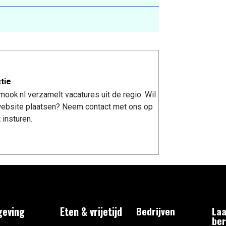
tie
ook.nl verzamelt vacatures uit de regio. Wil
 website plaatsen? Neem contact met ons op
 insturen.
eving
Eten & vrijetijd
Bedrijven
Laa
ber