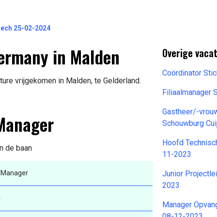
tech 25-02-2024
Germany in Malden
Overige vaca
Coördinator Sti
ure vrijgekomen in Malden, te Gelderland.
Filiaalmanager 
Gastheer/-vrou
 Manager
Schouwburg Cui
Hoofd Technisch
an de baan
11-2023
 Manager
Junior Projectl
2023
4
Manager Opvang
08-12-2023