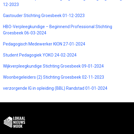
12-2023
Gastouder Stichting Groesbeek 01-12-2023
HBO-Verpleegkundige – Beginnend Professional Stichting
Groesbeek 06-03-2024
Pedagogisch Medewerker KION 27-01-2024
Student Pedagogiek YOKO 24-02-2024
Wijkverpleegkundige Stichting Groesbeek 09-01-2024
Woonbegeleiders (2) Stichting Groesbeek 02-11-2023
verzorgende IG in opleiding (BBL) Randstad 01-01-2024