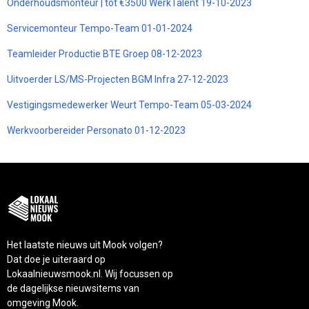
Onderhoudsmonteur | tot €3500 WerkTalent 19-10-2023
Servicemonteur Tempo-Team 01-01-2024
Teamleider Productie BTE Groep 08-12-2023
Uitvoerder LS/MS-Projecten BGM Infra 27-12-2023
Vestigingsmedewerker Weurt Tempo-Team 05-03-2024
Werkvoorbereider Personato 01-12-2023
Het laatste nieuws uit Mook volgen?
Dat doe je uiteraard op
Lokaalnieuwsmook.nl. Wij focussen op
de dagelijkse nieuwsitems van
omgeving Mook.