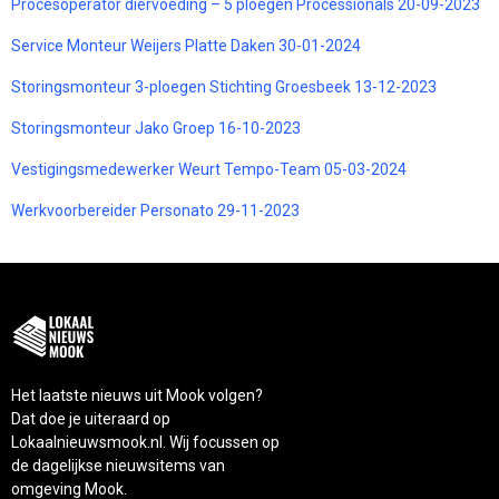
Procesoperator diervoeding – 5 ploegen Processionals 20-09-2023
Service Monteur Weijers Platte Daken 30-01-2024
Storingsmonteur 3-ploegen Stichting Groesbeek 13-12-2023
Storingsmonteur Jako Groep 16-10-2023
Vestigingsmedewerker Weurt Tempo-Team 05-03-2024
Werkvoorbereider Personato 29-11-2023
Het laatste nieuws uit Mook volgen?
Dat doe je uiteraard op
Lokaalnieuwsmook.nl. Wij focussen op
de dagelijkse nieuwsitems van
omgeving Mook.