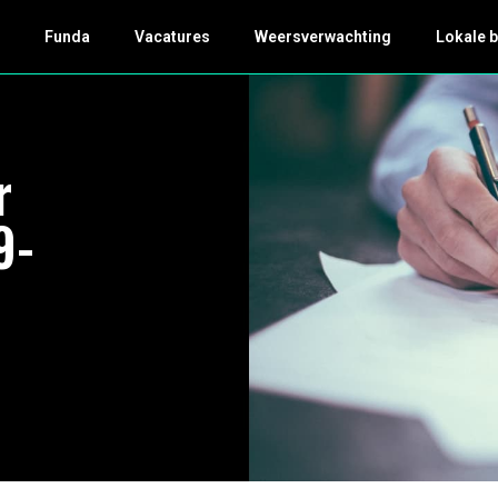
k
Funda
Vacatures
Weersverwachting
Lokale 
r
9-