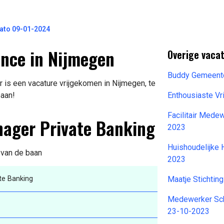
ato 09-01-2024
ance in Nijmegen
Overige vaca
Buddy Gemeent
 is een vacature vrijgekomen in Nijmegen, te
baan!
Enthousiaste Vr
Facilitair Mede
nager Private Banking
2023
Huishoudelijke 
s van de baan
2023
te Banking
Maatje Stichti
Medewerker Sc
23-10-2023