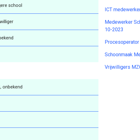
gere school
ICT medewerker
jwilliger
Medewerker Sch
10-2023
bekend
Procesoperator
Schoonmaak Me
Vrijwilligers M
, onbekend