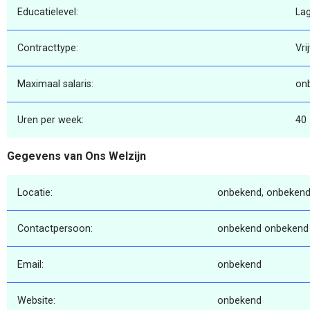
Educatielevel:
La
Contracttype:
Vri
Maximaal salaris:
on
Uren per week:
40
Gegevens van Ons Welzijn
Locatie:
onbekend, onbekend
Contactpersoon:
onbekend onbekend
Email:
onbekend
Website:
onbekend