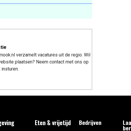
tie
ook.nl verzamelt vacatures uit de regio. Wil
 website plaatsen? Neem contact met ons op
 insturen.
eving
Eten & vrijetijd
Bedrijven
Laa
ber