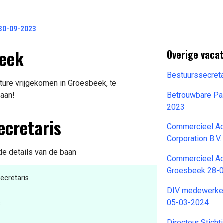
 30-09-2023
beek
Overige vaca
Bestuurssecre
ature vrijgekomen in Groesbeek, te
baan!
Betrouwbare Par
2023
ecretaris
Commercieel Ad
Corporation B.V
 de details van de baan
Commercieel Ad
Groesbeek 28-
ecretaris
DIV medewerke
05-03-2024
3
Directeur Stich