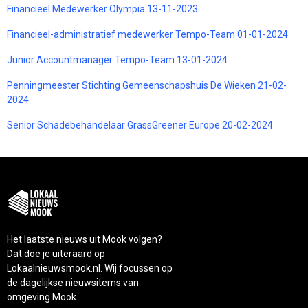
Financieel Medewerker Olympia 13-11-2023
Financieel-administratief medewerker Tempo-Team 01-01-2024
Junior Accountmanager Tempo-Team 13-01-2024
Penningmeester Stichting Gemeenschapshuis De Wieken 21-02-
2024
Senior Schadebehandelaar GrassGreener Europe 20-02-2024
Het laatste nieuws uit Mook volgen?
Dat doe je uiteraard op
Lokaalnieuwsmook.nl. Wij focussen op
de dagelijkse nieuwsitems van
omgeving Mook.