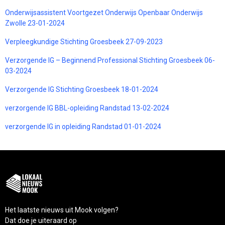
Onderwijsassistent Voortgezet Onderwijs Openbaar Onderwijs
Zwolle 23-01-2024
Verpleegkundige Stichting Groesbeek 27-09-2023
Verzorgende IG – Beginnend Professional Stichting Groesbeek 06-
03-2024
Verzorgende IG Stichting Groesbeek 18-01-2024
verzorgende IG BBL-opleiding Randstad 13-02-2024
verzorgende IG in opleiding Randstad 01-01-2024
Het laatste nieuws uit Mook volgen?
Dat doe je uiteraard op