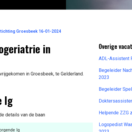
Stichting Groesbeek 16-01-2024
geriatrie in
Overige vaca
ADL-Assistent 
Begeleider Nach
vrijgekomen in Groesbeek, te Gelderland.
2023
Begeleider Spe
 Ig
Doktersassiste
Helpende ZZG 
 de details van de baan
Logopedist Waa
orgende Ig
2023