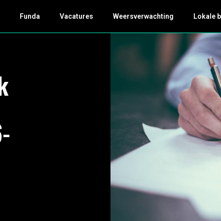
k
Funda
Vacatures
Weersverwachting
Lokale 
k
6-