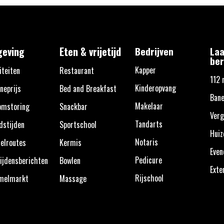
eving
Eten & vrijetijd
Bedrijven
Laa
ber
Kapper
iteiten
Restaurant
112 
Kinderopvang
neprijs
Bed and Breakfast
Bane
Makelaar
omstoring
Snackbar
Verg
Tandarts
dstijden
Sportschool
Huiz
Notaris
elroutes
Kermis
Eve
Pedicure
ijdensberichten
Bowlen
Exte
Rijschool
melmarkt
Massage