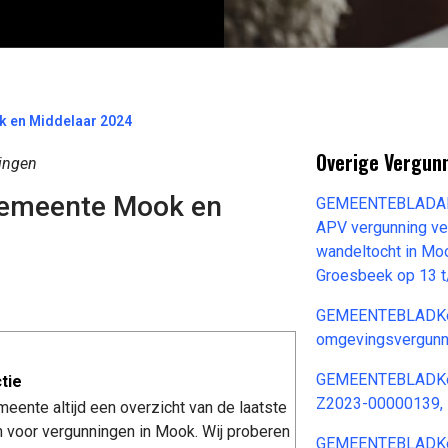
k en Middelaar 2024
Overige Vergun
ingen
gemeente Mook en
GEMEENTEBLADAlge
APV vergunning ve
wandeltocht in Mook
Groesbeek op 13 t
GEMEENTEBLADKenn
omgevingsvergunni
GEMEENTEBLADKenn
tie
Z2023-00000139, 
meente altijd een overzicht van de laatste
voor vergunningen in Mook. Wij proberen
GEMEENTEBLADKenn