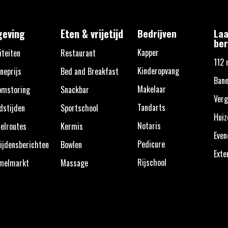
eving
Eten & vrijetijd
Bedrijven
Laa
ber
Kapper
iteiten
Restaurant
112 
Kinderopvang
neprijs
Bed and Breakfast
Bane
Makelaar
omstoring
Snackbar
Verg
Tandarts
dstijden
Sportschool
Huiz
Notaris
elroutes
Kermis
Eve
Pedicure
ijdensberichten
Bowlen
Exte
Rijschool
melmarkt
Massage