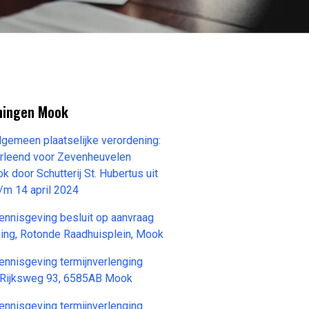
ningen Mook
meen plaatselijke verordening:
rleend voor Zevenheuvelen
 door Schutterij St. Hubertus uit
/m 14 april 2024
isgeving besluit op aanvraag
ng, Rotonde Raadhuisplein, Mook
isgeving termijnverlenging
Rijksweg 93, 6585AB Mook
isgeving termijnverlenging