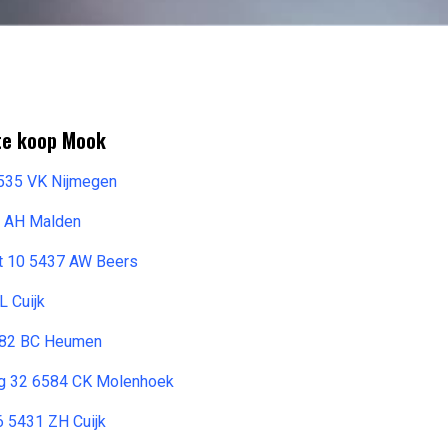
 te koop Mook
6535 VK Nijmegen
1 AH Malden
at 10 5437 AW Beers
 Cuijk
6582 BC Heumen
g 32 6584 CK Molenhoek
6 5431 ZH Cuijk