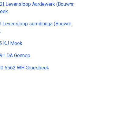
k 2| Levensloop Aardewerk (Bouwnr.
beek
k l Levensloop semibunga (Bouwnr.
k
5 KJ Mook
591 DA Gennep
80 6562 WH Groesbeek