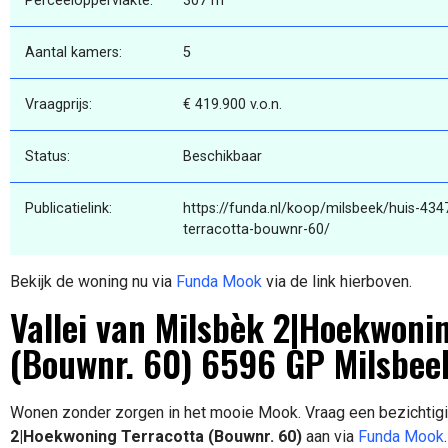
Perceeloppervlakte:
307 m²
Aantal kamers:
5
Vraagprijs:
€ 419.900 v.o.n.
Status:
Beschikbaar
Publicatielink:
https://funda.nl/koop/milsbeek/huis-43
terracotta-bouwnr-60/
Bekijk de woning nu via
Funda Mook
via de link hierboven.
Vallei van Milsbèk 2|Hoekwoni
(Bouwnr. 60) 6596 GP Milsbee
Wonen zonder zorgen in het mooie Mook. Vraag een bezichtig
2|Hoekwoning Terracotta (Bouwnr. 60)
aan via
Funda Mook