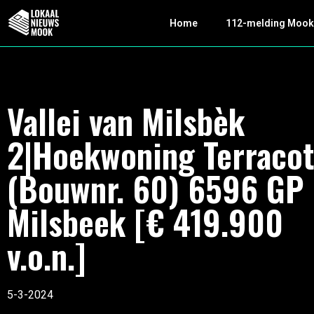
Home
112-melding Moo
Vallei van Milsbèk
2|Hoekwoning Terracot
(Bouwnr. 60) 6596 GP
Milsbeek [€ 419.900
v.o.n.]
5-3-2024