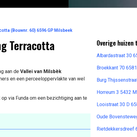
cotta (Bouwnr. 60) 6596 GP Milsbeek
ng Terracotta
Overige huizen
Albardastraat 30 
Broekkant 70 658
ing aan de
Vallei van Milsbèk
ers en een perceeloppervlakte van wel
Burg Thijssenstra
Horreum 3 5432 ML
 op via Funda om een bezichtiging aan te
Looistraat 30 D 
Oude Bovenstewe
Rietdekkersdreef 