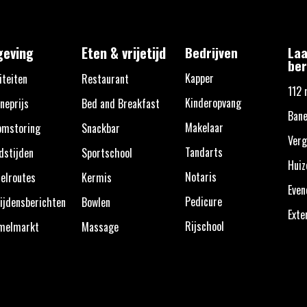
eving
Eten & vrijetijd
Bedrijven
Laa
ber
Kapper
iteiten
Restaurant
112 
Kinderopvang
neprijs
Bed and Breakfast
Bane
Makelaar
omstoring
Snackbar
Verg
Tandarts
dstijden
Sportschool
Huiz
Notaris
elroutes
Kermis
Eve
Pedicure
ijdensberichten
Bowlen
Exte
Rijschool
melmarkt
Massage