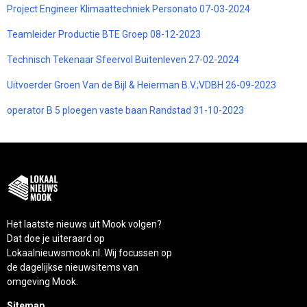
Project Engineer Klimaattechniek Personato 07-03-2024
Teamleider Productie BTE Groep 08-12-2023
Technisch Tekenaar Sfeervol Buitenleven 27-02-2024
Uitvoerder Groen Van de Bijl & Heierman B.V.;VDBH 26-09-2023
operator B 5 ploegen vaste baan Randstad 31-10-2023
Het laatste nieuws uit Mook volgen?
Dat doe je uiteraard op
Lokaalnieuwsmook.nl. Wij focussen op
de dagelijkse nieuwsitems van
omgeving Mook.
Sitemap