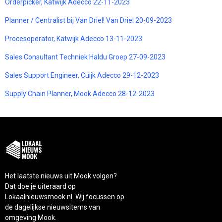
Orderpicker, Katwijk Adecco 22-11-2023
Planner / Centralist bij Van Driel! Van Driel 20-09-2023
Procesoperator, Katwijk Adecco 13-11-2023
Sales Consultant Techniek Haldu Groep 27-09-2023
Sales Support Engineer, Cuijk Adecco 29-12-2023
Supply Chain Planner, Mook Adecco 28-12-2023
Het laatste nieuws uit Mook volgen?
Dat doe je uiteraard op
Lokaalnieuwsmook.nl. Wij focussen op
de dagelijkse nieuwsitems van
omgeving Mook.