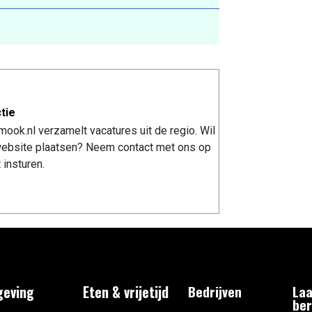
tie
ook.nl verzamelt vacatures uit de regio. Wil
 website plaatsen? Neem contact met ons op
 insturen.
eving
Eten & vrijetijd
Bedrijven
Laa
ber