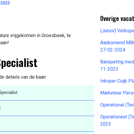
-2023
Overige vaca
(Junior) Verkop
ature vrijgekomen in Groesbeek, te
baan!
Aankomend MBO 
27-02-2024
pecialist
Banqueting me
11-2023
 de details van de baan
Inkoper Cuijk P
pecialist
Marketeer Pers
Operational (Te
3
Operationeel (T
2023