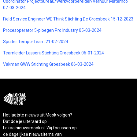
Coördinator Projectbureau/Werkvoorbereider/Verhuur Matemco
07-03-2024
Field Service Engineer WE Think Stichting De Groesbeek 15-12-2023
Procesoperator 5-ploegen Pro Industry 05-03-2024
Spuiter Tempo-Team 21-02-2024
Teamleider Lasserij Stichting Groesbeek 06-01-2024
Vakman GWW Stichting Groesbeek 06-03-2024
Het laatste nieuws uit Mook volgen?
Dat doe je uiteraard op
Lokaalnieuwsmook.nl. Wij focussen op
de dagelijkse nieuwsitems van