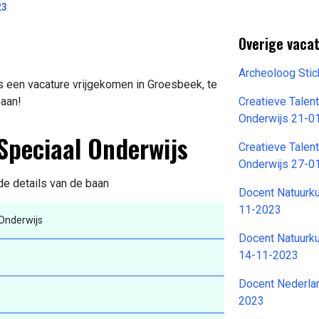
23
Overige vaca
Archeoloog Sti
s een vacature vrijgekomen in Groesbeek, te
baan!
Creatieve Talen
Onderwijs 21-0
 Speciaal Onderwijs
Creatieve Talen
Onderwijs 27-0
 de details van de baan
Docent Natuurku
11-2023
Onderwijs
Docent Natuurku
14-11-2023
Docent Nederla
2023