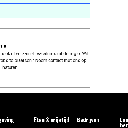
tie
ook.nl verzamelt vacatures uit de regio. Wil
 website plaatsen? Neem contact met ons op
 insturen.
eving
Eten & vrijetijd
Bedrijven
Laa
ber