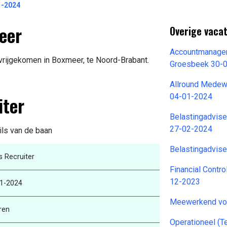
1-2024
eer
Overige vaca
Accountmanager
 vrijgekomen in Boxmeer, te Noord-Brabant.
Groesbeek 30-
Allround Medew
iter
04-01-2024
Belastingadvise
27-02-2024
ils van de baan
Belastingadvise
s Recruiter
Financial Contro
12-2023
1-2024
Meewerkend vo
ren
Operationeel (T