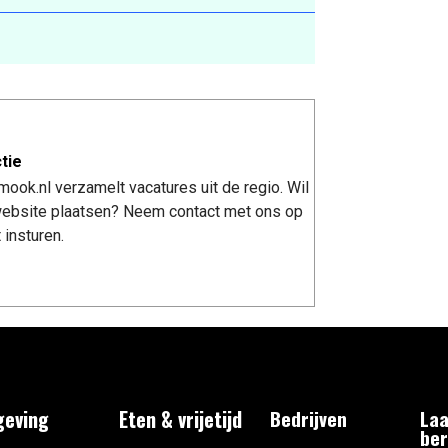
tie
ook.nl verzamelt vacatures uit de regio. Wil
 website plaatsen? Neem contact met ons op
 insturen.
eving
Eten & vrijetijd
Bedrijven
Laa
ber