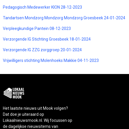
Pedagogisch Medewerker KION 28-12-2023
Tandartsen Mondzorg Mondzorg Mondzorg Groesbeek 24-01-2024
Verpleegkundige Pantein 08-12-2023
Verzorgende IG Stichting Groesbeek 18-01-2024
Verzorgende IG ZZG zorggroep 20-01-2024
Vrijwilligers stichting Molenhoeks Makkie 04-11-2023
Het laatste nieuws uit Mook volgen?
Dat doe je uiteraard op
Lokaalnieuwsmook.nl. Wij focussen op
de dagelijkse nieuwsitems van