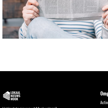
Omg
Activ