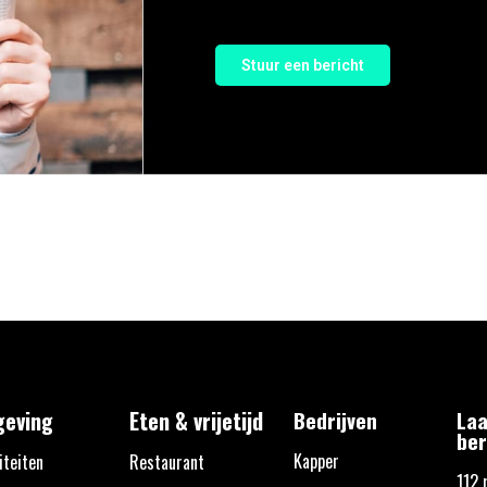
Stuur een bericht
eving
Eten & vrijetijd
Bedrijven
Laa
ber
Kapper
iteiten
Restaurant
112 