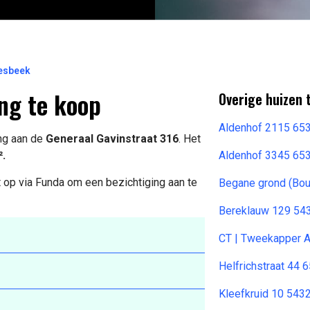
oesbeek
ng te koop
Overige huizen
Aldenhof 2115 65
ing aan de
Generaal Gavinstraat 316
. Het
².
Aldenhof 3345 65
 op via Funda om een bezichtiging aan te
Begane grond (Bou
Bereklauw 129 543
CT | Tweekapper A
Helfrichstraat 44
Kleefkruid 10 5432