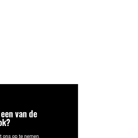
 een van de
ok?
t ons op te nemen.