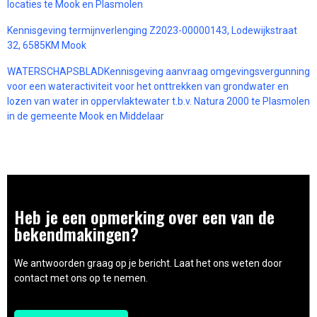
locaties te Mook en Plasmolen
Kennisgeving termijnverlenging Z2023-00000143, Lodewijkstraat
32, 6585KM Mook
WATERSCHAPSBLADKennisgeving aanvraag omgevingsvergunning
voor een wateractiviteit voor het onttrekken van grondwater en
lozen van water in oppervlaktewater t.b.v. Natura 2000 te Plasmolen
in de gemeente Mook en Middelaar
Heb je een opmerking over een van de
bekendmakingen?
We antwoorden graag op je bericht. Laat het ons weten door
contact met ons op te nemen.