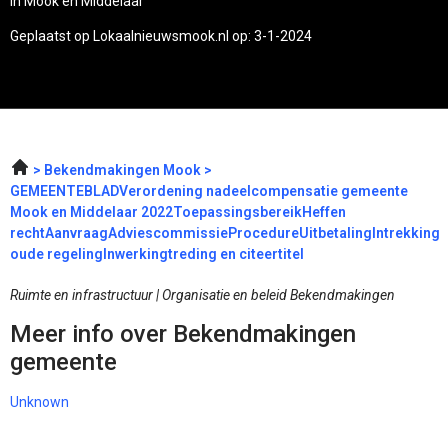
in Mook en Middelaar
Geplaatst op Lokaalnieuwsmook.nl op: 3-1-2024
Bekendmakingen Mook
GEMEENTEBLADVerordening nadeelcompensatie gemeente
Mook en Middelaar 2022ToepassingsbereikHeffen
rechtAanvraagAdviescommissieProcedureUitbetalingIntrekking
oude regelingInwerkingtreding en citeertitel
Ruimte en infrastructuur | Organisatie en beleid Bekendmakingen
Meer info over Bekendmakingen
gemeente
Unknown