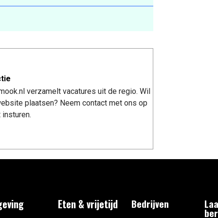
tie
ook.nl verzamelt vacatures uit de regio. Wil
 website plaatsen? Neem contact met ons op
 insturen.
eving
Eten & vrijetijd
Bedrijven
Laa
ber