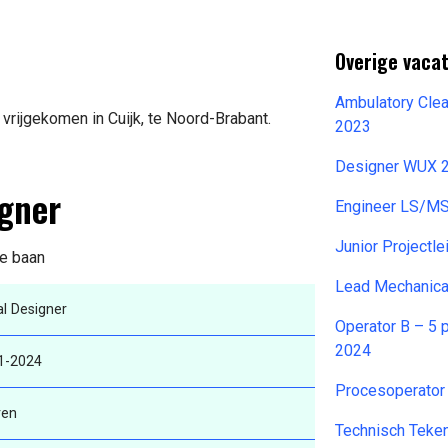
Overige vaca
Ambulatory Cle
vrijgekomen in Cuijk, te Noord-Brabant.
2023
Designer WUX 
igner
Engineer LS/MS
Junior Projectl
de baan
Lead Mechanica
al Designer
Operator B – 5 
2024
1-2024
Procesoperator
ren
Technisch Teken