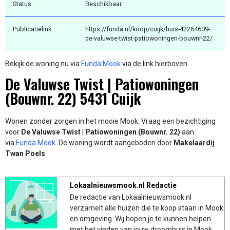
Status:
Beschikbaar
Publicatielink:
https://funda.nl/koop/cuijk/huis-42264609-
de-valuwse-twist-patiowoningen-bouwnr-22/
Bekijk de woning nu via
Funda Mook
via de link hierboven.
De Valuwse Twist | Patiowoningen
(Bouwnr. 22) 5431 Cuijk
Wonen zonder zorgen in het mooie Mook. Vraag een bezichtiging
voor
De Valuwse Twist | Patiowoningen (Bouwnr. 22)
aan
via
Funda Mook
. De woning wordt aangeboden door
Makelaardij
Twan Poels
.
Lokaalnieuwsmook.nl Redactie
De redactie van Lokaalnieuwsmook.nl
verzamelt alle huizen die te koop staan in Mook
en omgeving. Wij hopen je te kunnen helpen
met het vinden van jouw droomhuis in Mook.