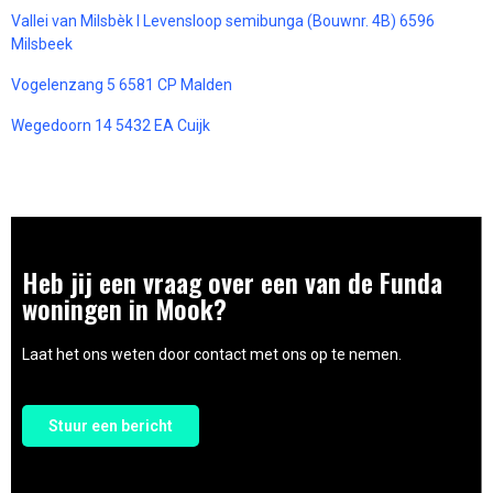
Vallei van Milsbèk l Levensloop semibunga (Bouwnr. 4B) 6596
Milsbeek
Vogelenzang 5 6581 CP Malden
Wegedoorn 14 5432 EA Cuijk
Heb jij een vraag over een van de Funda
woningen in Mook?
Laat het ons weten door contact met ons op te nemen.
Stuur een bericht