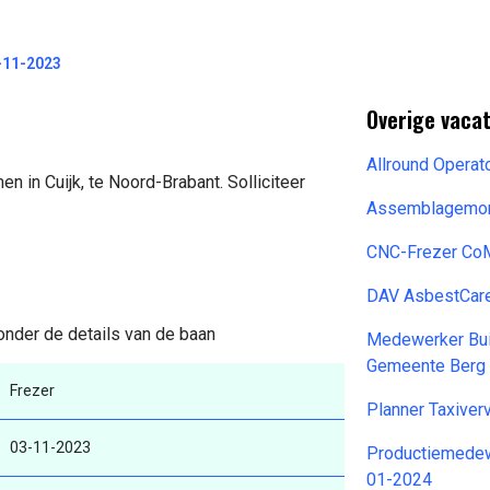
-11-2023
Overige vaca
Allround Operat
n in Cuijk, te Noord-Brabant. Solliciteer
Assemblagemon
CNC-Frezer CoM
DAV AsbestCar
onder de details van de baan
Medewerker Bui
Gemeente Berg 
Frezer
Planner Taxiver
03-11-2023
Productiemedew
01-2024