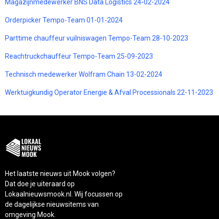
Magazijnmedewerker BNS Data Logistics 24-02-2024
Orderpicker Tempo-Team 01-01-2024
Parttime chauffeur vuilniswagen Tempo-Team 28-10-2023
Reachtruckchauffeur Tempo-Team 25-09-2023
Technisch medewerker Wolfram Chain 13-02-2024
Werktuigkundig Operator Energie & Afval Processionals 22-11-2023
Het laatste nieuws uit Mook volgen?
Dat doe je uiteraard op
Lokaalnieuwsmook.nl. Wij focussen op
de dagelijkse nieuwsitems van
omgeving Mook.