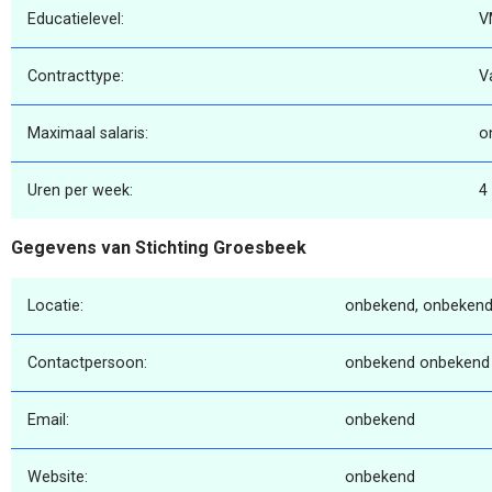
Educatielevel:
V
Contracttype:
V
Maximaal salaris:
o
Uren per week:
4
Gegevens van Stichting Groesbeek
Locatie:
onbekend, onbekend
Contactpersoon:
onbekend onbekend
Email:
onbekend
Website:
onbekend