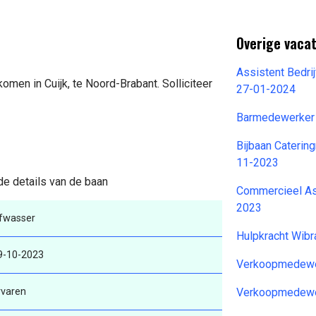
Overige vaca
Assistent Bedri
omen in Cuijk, te Noord-Brabant. Solliciteer
27-01-2024
Barmedewerker 
Bijbaan Cateri
11-2023
 de details van de baan
Commercieel As
2023
fwasser
Hulpkracht Wib
9-10-2023
Verkoopmedewe
rvaren
Verkoopmedewe