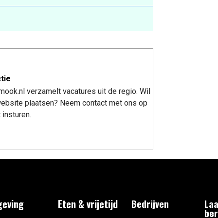
tie
ook.nl verzamelt vacatures uit de regio. Wil
 website plaatsen? Neem contact met ons op
 insturen.
eving
Eten & vrijetijd
Bedrijven
Laa
ber