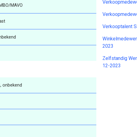
Verkoopmedewer
MBO/MAVO
Verkoopmedewe
ast
Verkooptalent 
nbekend
Winkelmedewerk
2023
Zelfstandig Wer
12-2023
, onbekend